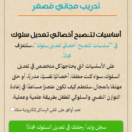
تَدريب مجاني مُصغر
أساسيات لتـًصبح أخصائي تعديل سلوك
في ”أساسيات لتـًصبح أخصائي تعديل سلوك”
، ستتعرّف
مجاناً..
على الأساسيات التي يحتاجها كل متخصص في تعديل
السلوك، سواء كنت معلمًا، أخصائيًا نفسيًا، مدربًا، أو حتى
مهتمًا بالمجال. ستتعلم كيف تكون عنصرًا مساعدًا في إعادة
التوازن النفسي والسلوكي للطفل بطريقة علمية وعملية.
نعم، أوافق على تلقي الرسائل إلكترونية منك
!سجِّل وابدأ رحلتك في تعديل السلوك مجاناً