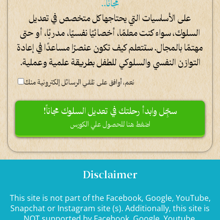
مجاناً..
على الأساسيات التي يحتاجها كل متخصص في تعديل
السلوك، سواء كنت معلمًا، أخصائيًا نفسيًا، مدربًا، أو حتى
مهتمًا بالمجال. ستتعلم كيف تكون عنصرًا مساعدًا في إعادة
التوازن النفسي والسلوكي للطفل بطريقة علمية وعملية.
نعم، أوافق على تلقي الرسائل إلكترونية منك
!سجِّل وابدأ رحلتك في تعديل السلوك مجاناً
اضغط هنا للحصول علي الكورس
Disclaimer
This site is not part of the Facebook, Google, YouTube,
Snapchat or Instagram site (s). Additionally, this site is
NOT supported by Facebook, Google, Youtube,