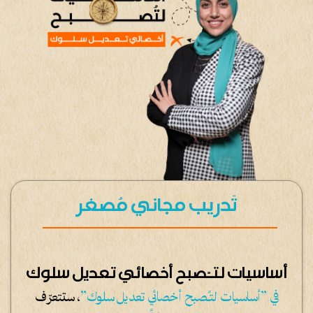
تَدريب مجاني مُصغر
أساسيات لتـًصبح أخصائي تعديل سلوك
في ”أساسيات لتـًصبح أخصائي تعديل سلوك”
، ستتعرّف