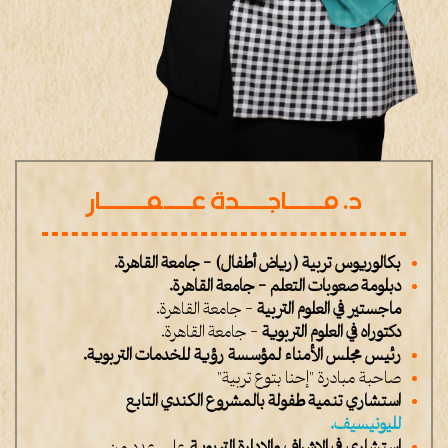
د. مــــاجـــدة عـــمـــــار
بكالوريوس تربية (رياض أطفال) – جامعة القاهرة.
دبلومة صعوبات التعلم – جامعة القاهرة.
ماجستير في العلوم التربية
– جامعة القاهرة.
دكتوراه في العلوم التربوية
– جامعة القاهرة.
رئيس مجلس الأمناء لمؤسسة رؤية للخدمات التربوية.
صاحبة مبادرة "إحنا بتوع تربية"
استشاري تنمية طفولة بالمشروع الكندي التابع
لليونيسيف.