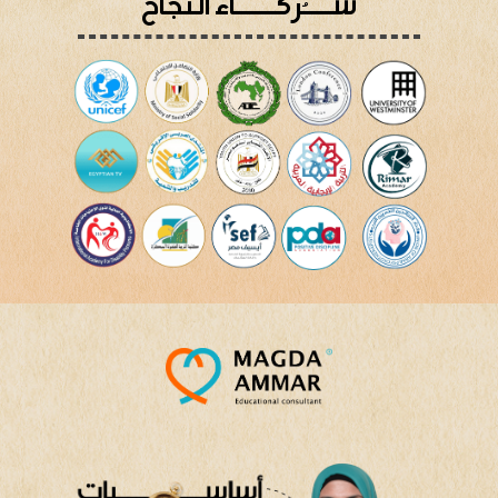
شـــُركــــاء النجاح