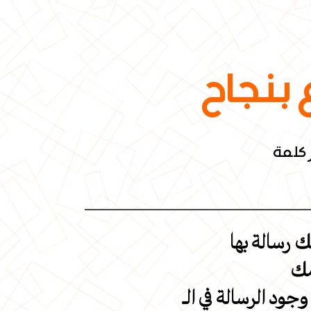
 بنجاح
 كلمة
مك