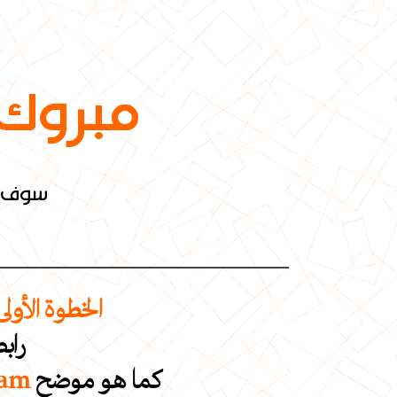
مبروك ،
سوف يص
الخطوة الأولى
راب
كما هو موضح
الـ 