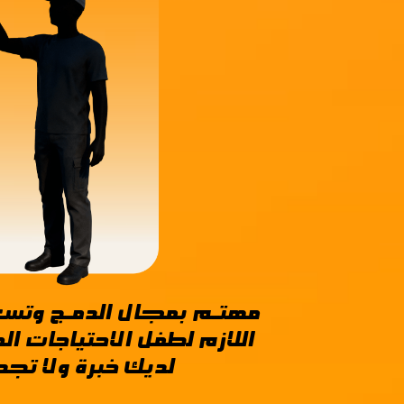
مهتـم بمجــال الدمـج وتسع
اللازم لطفل الاحتياجات ا
لديك خبرة ولا تجـد