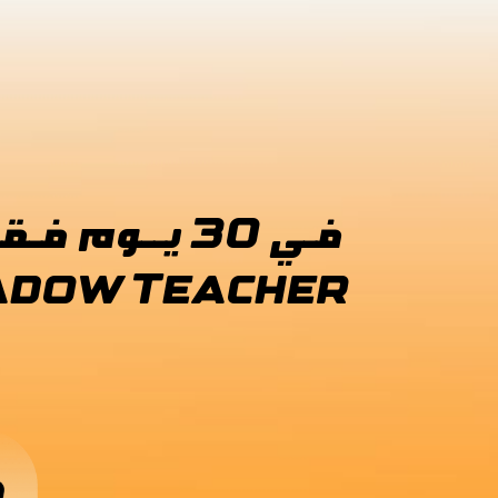
فـي 30 يــوم فـقــط، اكـتـشــف خـريـطـة الطـريـق لـتـصـبـــح
Shadow Teacher متخــصـص ومطـلوب بشدة في