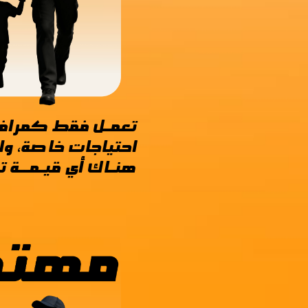
تعمـل فقط كمراف
احتياجات خاصة، و
هنـاك أي قيـمــة ت