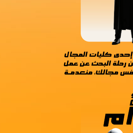
إحـدى كليات المجـال
ن رحلة البحث عن عمل
فس مجـالك، منعـدمـة