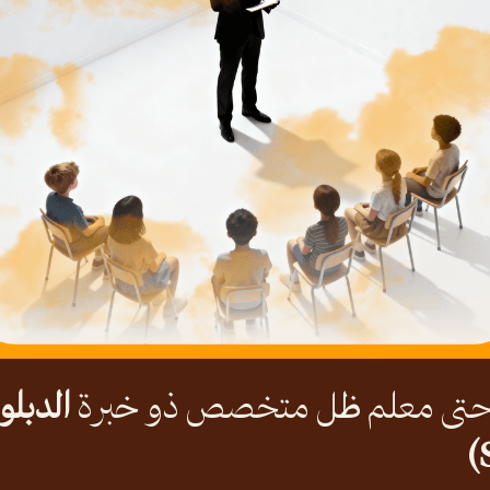
 وحتى معلم ظل متخصص ذو خبرة
الدبلو