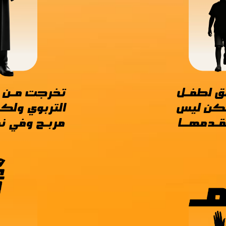
ق لطفـل
تخرجـت مـن 
لكن ليس
التربوي ولك
قـدمهــا
مربـح وفي ن