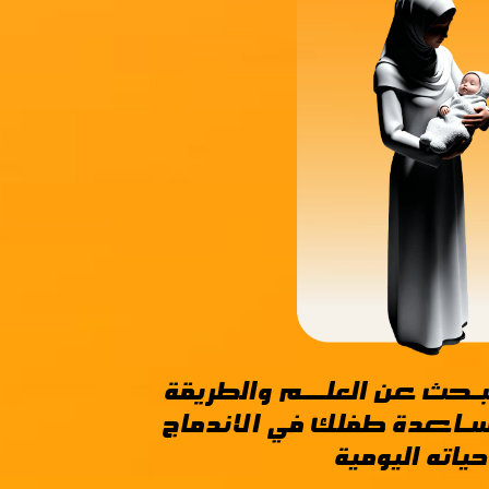
ـحـث عـن العلـــم والطريقة
اعــدة طفلك في الاندماج
ياته اليومية