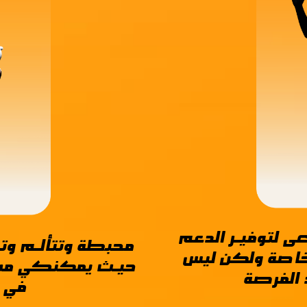
ـى لتوفيـر الدعم
محبطـة وتتألـم وتب
لخاصة ولكن ليس
حيـث يمكنكـي مسـ
 الفرصـة
في ح